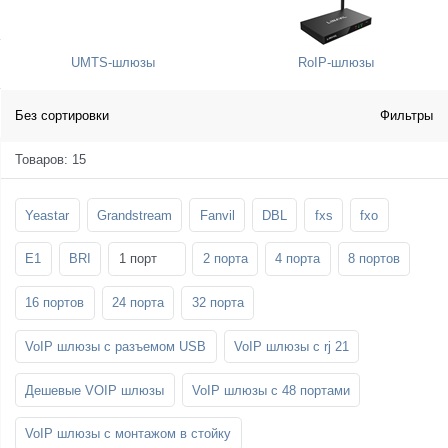
SFP-модули
Стойки и крепления для панелей и
Шахтные телефоны
телевизоров
UMTS-шлюзы
RoIP-шлюзы
3G/4G LTE и ADSL модемы
Звукоизоляционные кабины
Демо-комплекты ВКС
Мобильные телефоны
Без сортировки
Фильтры
Товаров: 15
Yeastar
Grandstream
Fanvil
DBL
fxs
fxo
E1
BRI
1 порт
2 порта
4 порта
8 портов
16 портов
24 порта
32 порта
VoIP шлюзы с разъемом USB
VoIP шлюзы с rj 21
Дешевые VOIP шлюзы
VoIP шлюзы с 48 портами
VoIP шлюзы с монтажом в стойку