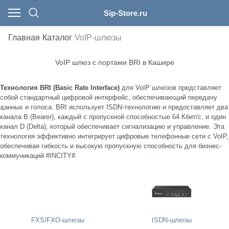
Sip-Store.ru
Главная
Каталог
VoIP-шлюзы
IP-телефоны
IP-АТС
VoIP-шлюзы
Гарнитуры
Видеоконференцсвязь (ВКС)
Microsoft Teams
Аксессуары
Защищенные IP-телефоны
Сетевое оборудование
SIP-домофоны
Компьютеры и периферия
Беспроводные клавиатуры
Стационарные IP телефоны
Аппаратные IP-АТС
FXS/FXO-шлюзы
Проводные гарнитуры
Терминалы ВКС
Гарнитуры для Microsoft Teams
Модули расширения
Аналоговые телефоны
Коммутаторы
Вызывные панели (домофоны)
VoIP шлюз с портами BRI в Кашире
Беспроводные мыши
Беспроводные DECT телефоны
IP-АТС с лицензиями (комплекты)
ISDN-шлюзы
Беспроводные гарнитуры
Терминалы ВКС с интерактивным дисплеем
Телефоны для Microsoft Teams
Блоки питания
Взрывозащищенные телефоны
Промышленные LTE маршрутизаторы
Ответные части для домофонов
Технология BRI (Basic Rate Interface)
для VoIP шлюзов представляет
собой стандартный цифровой интерфейс, обеспечивающий передачу
данных и голоса. BRI использует ISDN-технологию и предоставляет два
Видеотерминалы ВКС Microsoft и Zoom
GSM-шлюзы
Видеотелефоны
Модули расширения для IP-АТС
Переходники для гарнитур
DECT репитеры
Промышленные телефоны
Wi-Fi точки доступа
Аксессуары для домофонов
канала B (Bearer), каждый с пропускной способностью 64 Кбит/с, и один
Room
канал D (Delta), который обеспечивает сигнализацию и управление. Эта
LTE-шлюзы
Конференц телефоны
Модули ПО IP-АТС Yeastar
Аксессуары для гарнитур
Прочие аксессуары
Общественные телефоны с трубкой
Wi-Fi мосты
технология эффективно интегрирует цифровые телефонные сети с VoIP,
Серверные решения ВКС
обеспечивая гибкость и высокую пропускную способность для бизнес-
коммуникаций #INCITY#.
UMTS-шлюзы
Программные IP-АТС
Wi-Fi телефоны
Вызывные панели (защищённые)
LTE роутеры
Облачный сервис Yealink Meeting Cloud
VoIP платы
RoIP-шлюзы
Асептические телефоны для чистых
Микросотовые системы DECT
PoE-инжекторы
Лицензии для ВКС
помещений
Модули для VoIP плат
Лицензии и системы управления
Контроллеры
Аксессуары для ВКС
Вызывные панели для лифтов
FXS/FXO-шлюзы
ISDN-шлюзы