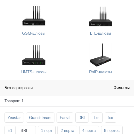
SFP-модули
Стойки и крепления для панелей и
Шахтные телефоны
телевизоров
3G/4G LTE и ADSL модемы
Звукоизоляционные кабины
Демо-комплекты ВКС
GSM-шлюзы
LTE-шлюзы
Мобильные телефоны
UMTS-шлюзы
RoIP-шлюзы
Без сортировки
Фильтры
Товаров: 1
Yeastar
Grandstream
Fanvil
DBL
fxs
fxo
E1
BRI
1 порт
2 порта
4 порта
8 портов