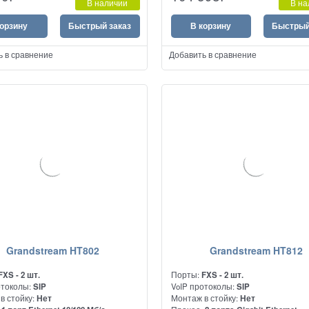
В наличии
В на
60 голосовых вызовов в двух потока
корзину
Быстрый заказ
В корзину
Быстрый
ь в сравнение
Добавить в сравнение
Grandstream HT802
Grandstream HT812
FXS - 2 шт.
Порты:
FXS - 2 шт.
отоколы:
SIP
VoIP протоколы:
SIP
в стойку:
Нет
Монтаж в стойку:
Нет