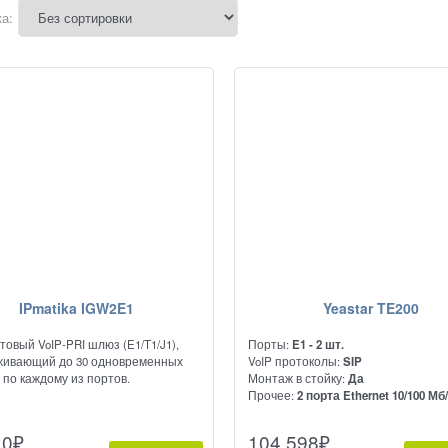
а:
IPmatika IGW2E1
Yeastar TE200
товый VoIP-PRI шлюз (E1/T1/J1),
Порты:
E1 - 2 шт.
живающий до 30 одновременных
VoIP протоколы:
SIP
 по каждому из портов.
Монтаж в стойку:
Да
Прочее:
2 порта Ethernet 10/100 Мб
Yeastar TE200 - VoIP шлюз на два E
10
₽
104 598
₽
Этот PRI шлюз поддерживает пер