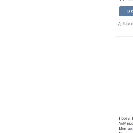
В 
Добавит
Порты:
VoIP пр
Монтаж 