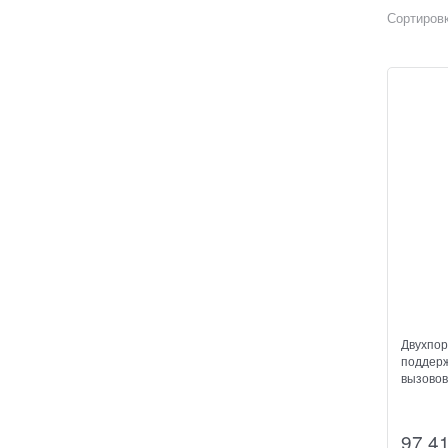
Сортировк
Двухпор
поддер
вызовов
97 4