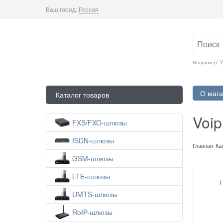
Ваш город:
Россия
Например:
Y
О мага
Каталог товаров
Voip
FXS/FXO-шлюзы
ISDN-шлюзы
Главная
Ка
GSM-шлюзы
LTE-шлюзы
F
UMTS-шлюзы
RoIP-шлюзы