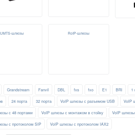
UMTS-шлюзы
RoIP-шлюзы
Grandstream
Fanvil
DBL
fxs
fxo
E1
BRI
1 
ов
24 порта
32 порта
VoIP шлюзы с разъемом USB
VoIP 
юзы с 48 портами
VoIP шлюзы с монтажом в стойку
VoIP шлюзы 
юзы с протоколом SIP
VoIP шлюзы с протоколом IAX2