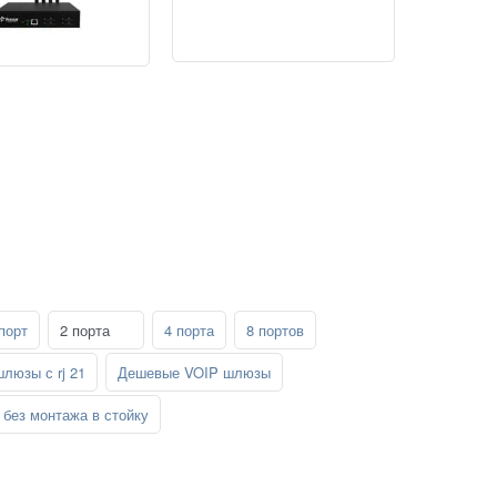
порт
2 порта
4 порта
8 портов
шлюзы с rj 21
Дешевые VOIP шлюзы
без монтажа в стойку