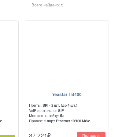
Всего найдено:
5
Yeastar TB400
Порты:
BRI - 2 шт. (до 4 шт.)
VoIP протоколы:
SIP
Монтаж в стойку:
Да
/с
Прочее:
1 порт Ethernet 10/100 Мб/с
1 порта.
NeoGate TB400 - VoIP шлюз BRI (BRI-VoIP)
37 221
₽
Под заказ
едачу до
представляет собой