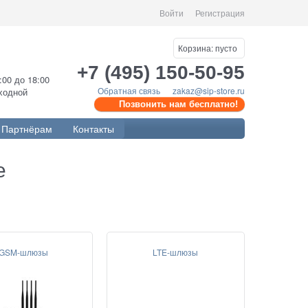
Войти
Регистрация
Корзина:
пусто
+7 (495) 150-50-95
0:00 до 18:00
Обратная связь
zakaz@sip-store.ru
ыходной
Позвонить нам бесплатно!
Партнёрам
Контакты
е
GSM-шлюзы
LTE-шлюзы