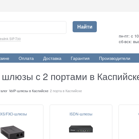
Найти
пн-пт: c 1
ealink SIP-T30
cб-вск: в
зине
Оплата
Доставка
Гарантия
Производители
 шлюзы с 2 портами в Каспийск
талог
VoIP-шлюзы в Каспийске
2 порта в Каспийске
XS/FXO-шлюзы
ISDN-шлюзы