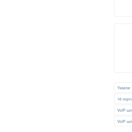
Yeastar
16 порт
VoIP шл
VoIP шл