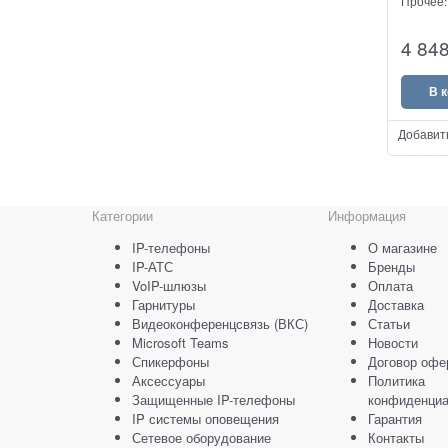
Прочее
Grandstr
4 84
который
традици
факсов 
В 
VoIP-свя
Добавит
Категории
Информация
IP-телефоны
О магазине
IP-АТС
Бренды
VoIP-шлюзы
Оплата
Гарнитуры
Доставка
Видеоконференцсвязь (ВКС)
Статьи
Microsoft Teams
Новости
Спикерфоны
Договор офе
Аксессуары
Политика
Защищенные IP-телефоны
конфиденциа
IP системы оповещения
Гарантия
Сетевое оборудование
Контакты