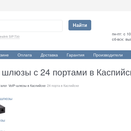
Найти
пн-пт: c 1
ealink SIP-T30
cб-вск: в
зине
Оплата
Доставка
Гарантия
Производители
p шлюзы с 24 портами в Каспийс
талог
VoIP-шлюзы в Каспийске
24 порта в Каспийске
-шлюзы
юзы