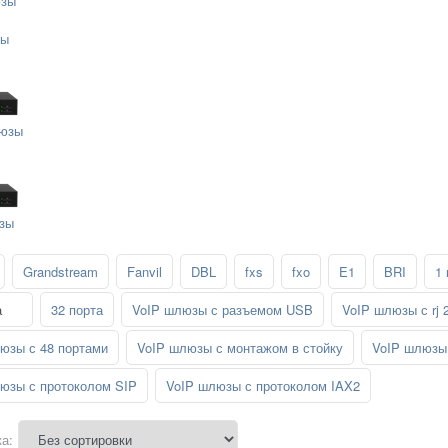
зы
зы
юзы
зы
Grandstream
Fanvil
DBL
fxs
fxo
E1
BRI
1 
а
32 порта
VoIP шлюзы с разъемом USB
VoIP шлюзы с rj 
юзы с 48 портами
VoIP шлюзы с монтажом в стойку
VoIP шлюзы 
юзы с протоколом SIP
VoIP шлюзы с протоколом IAX2
а: