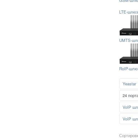
GSM-шлю
LTE-шлю
UMTS-шл
RoIP-шлю
Yeastar
24 порт
VoIP шл
VoIP шл
Сортировк