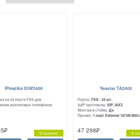
IPmatika IGW2400
Yeastar TA2400
юз на 24 порта FXS для
Порты:
FXS - 24 шт.
ения аналоговых телефонов.
VoIP протоколы:
SIP, IAX2
Монтаж в стойку:
Да
Прочее:
1 порт Ethernet 10/100 Мб/
Предназначен для подключения
55
₽
47 298
₽
аналоговых АТС и телефонов к сет
В наличии
В на