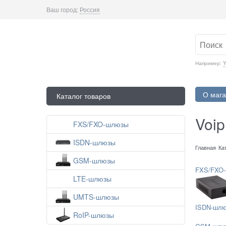
Ваш город:
Россия
Например:
Y
О мага
Каталог товаров
Voi
FXS/FXO-шлюзы
ISDN-шлюзы
Главная
Ка
GSM-шлюзы
FXS/FXO
LTE-шлюзы
UMTS-шлюзы
ISDN-шл
RoIP-шлюзы