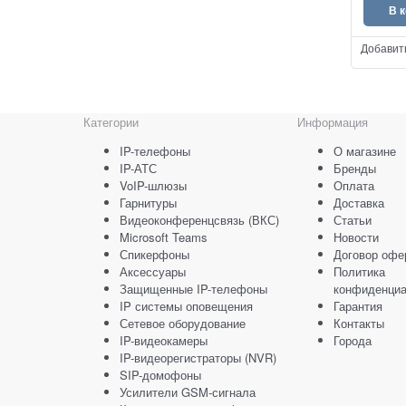
В 
Добавит
Категории
Информация
IP-телефоны
О магазине
IP-АТС
Бренды
VoIP-шлюзы
Оплата
Гарнитуры
Доставка
Видеоконференцсвязь (ВКС)
Статьи
Microsoft Teams
Новости
Спикерфоны
Договор офе
Аксессуары
Политика
Защищенные IP-телефоны
конфиденциа
IP системы оповещения
Гарантия
Сетевое оборудование
Контакты
IP-видеокамеры
Города
IP-видеорегистраторы (NVR)
SIP-домофоны
Усилители GSM-сигнала