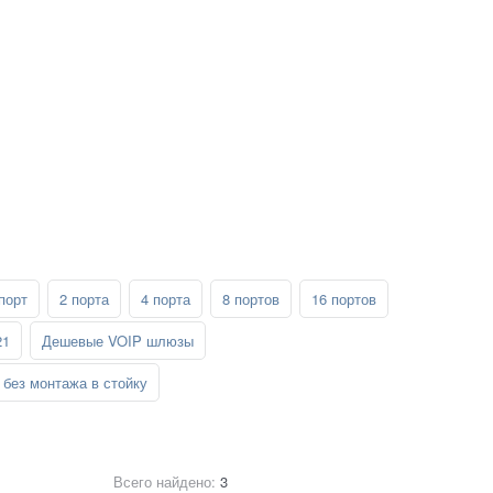
порт
2 порта
4 порта
8 портов
16 портов
21
Дешевые VOIP шлюзы
без монтажа в стойку
Всего найдено:
3