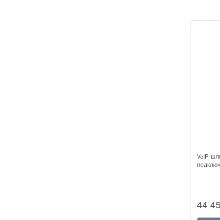
VoIP-шл
подключ
44 4