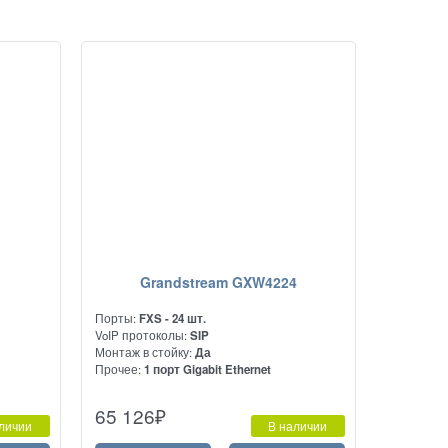
Grandstream GXW4224
Порты:
FXS - 24 шт.
VoIP протоколы:
SIP
Монтаж в стойку:
Да
с
Прочее:
1 порт Gigabit Ethernet
Высокопроизводительный аналоговый
65 126
₽
ям VoIP
VoIP шлюз на 24 порта FXS
личии
В наличии