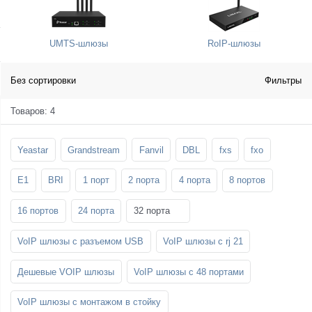
SFP-модули
Стойки и крепления для панелей и
Шахтные телефоны
телевизоров
UMTS-шлюзы
RoIP-шлюзы
3G/4G LTE и ADSL модемы
Звукоизоляционные кабины
Демо-комплекты ВКС
Мобильные телефоны
Без сортировки
Фильтры
Товаров: 4
Yeastar
Grandstream
Fanvil
DBL
fxs
fxo
E1
BRI
1 порт
2 порта
4 порта
8 портов
16 портов
24 порта
32 порта
VoIP шлюзы с разъемом USB
VoIP шлюзы с rj 21
Дешевые VOIP шлюзы
VoIP шлюзы с 48 портами
VoIP шлюзы с монтажом в стойку