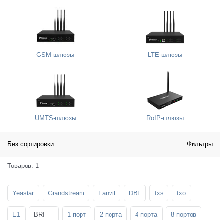
SFP-модули
Стойки и крепления для панелей и
Шахтные телефоны
телевизоров
3G/4G LTE и ADSL модемы
Звукоизоляционные кабины
Демо-комплекты ВКС
GSM-шлюзы
LTE-шлюзы
Мобильные телефоны
UMTS-шлюзы
RoIP-шлюзы
Без сортировки
Фильтры
Товаров: 1
Yeastar
Grandstream
Fanvil
DBL
fxs
fxo
E1
BRI
1 порт
2 порта
4 порта
8 портов