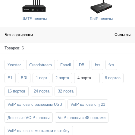
SFP-модули
Стойки и крепления для панелей и
Шахтные телефоны
телевизоров
UMTS-шлюзы
RoIP-шлюзы
3G/4G LTE и ADSL модемы
Звукоизоляционные кабины
Демо-комплекты ВКС
Мобильные телефоны
Без сортировки
Фильтры
Товаров: 6
Yeastar
Grandstream
Fanvil
DBL
fxs
fxo
E1
BRI
1 порт
2 порта
4 порта
8 портов
16 портов
24 порта
32 порта
VoIP шлюзы с разъемом USB
VoIP шлюзы с rj 21
Дешевые VOIP шлюзы
VoIP шлюзы с 48 портами
VoIP шлюзы с монтажом в стойку