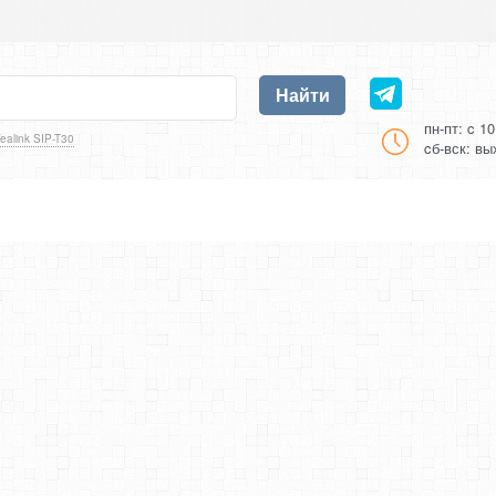
Найти
пн-пт: c 1
ealink SIP-T30
cб-вск: в