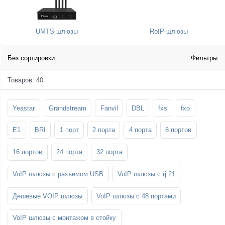
SFP-модули
Стойки и крепления для панелей и
Шахтные телефоны
телевизоров
UMTS-шлюзы
RoIP-шлюзы
3G/4G LTE и ADSL модемы
Звукоизоляционные кабины
Демо-комплекты ВКС
Мобильные телефоны
Без сортировки
Фильтры
Товаров: 40
Yeastar
Grandstream
Fanvil
DBL
fxs
fxo
E1
BRI
1 порт
2 порта
4 порта
8 портов
16 портов
24 порта
32 порта
VoIP шлюзы с разъемом USB
VoIP шлюзы с rj 21
Дешевые VOIP шлюзы
VoIP шлюзы с 48 портами
VoIP шлюзы с монтажом в стойку