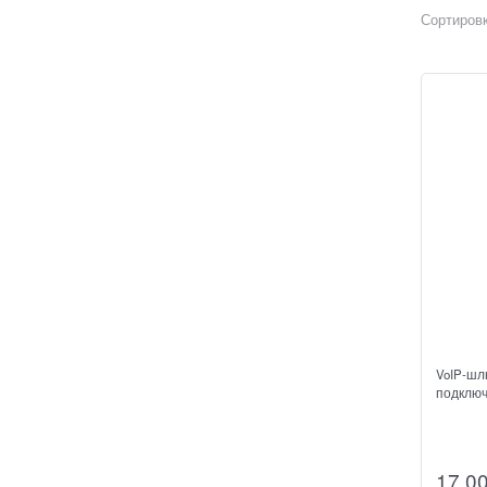
Сортировк
VoIP-шл
подключ
17 0