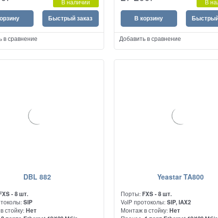
В наличии
В на
корзину
Быстрый заказ
В корзину
Быстрый
ь в сравнение
Добавить в сравнение
DBL 882
Yeastar TA800
FXS - 8 шт.
Порты:
FXS - 8 шт.
отоколы:
SIP
VoIP протоколы:
SIP, IAX2
в стойку:
Нет
Монтаж в стойку:
Нет