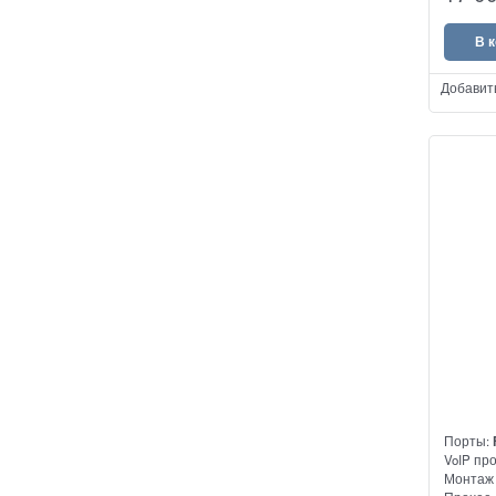
В 
Добавит
Порты:
VoIP пр
Монтаж 