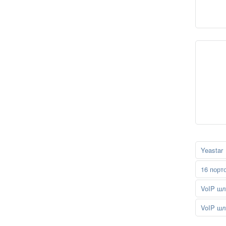
Yeastar
16 порт
VoIP шл
VoIP шл