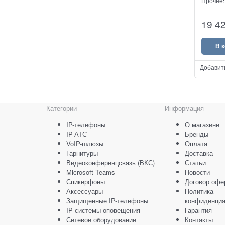
Прочее
DBL 882
19 4
адаптер
маршрути
10/100 E
В 
Добавит
Категории
Информация
IP-телефоны
О магазине
IP-АТС
Бренды
VoIP-шлюзы
Оплата
Гарнитуры
Доставка
Видеоконференцсвязь (ВКС)
Статьи
Microsoft Teams
Новости
Спикерфоны
Договор офе
Аксессуары
Политика
Защищенные IP-телефоны
конфиденциа
IP системы оповещения
Гарантия
Сетевое оборудование
Контакты