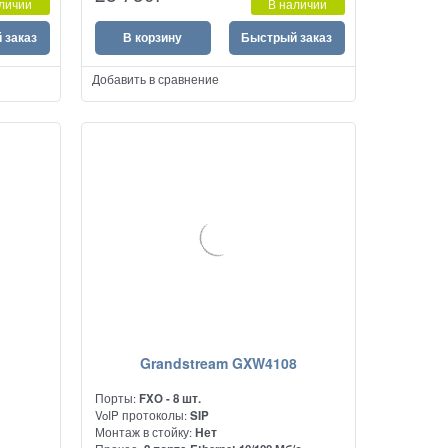
личии
В наличии
обычных аналоговых телефонных линии.
 заказ
В корзину
Быстрый заказ
Добавить в сравнение
Grandstream GXW4108
Порты:
FXO - 8 шт.
VoIP протоколы:
SIP
Монтаж в стойку:
Нет