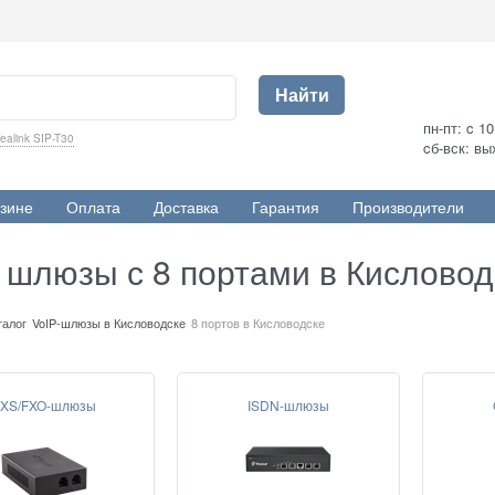
Найти
пн-пт: c 1
ealink SIP-T30
cб-вск: в
зине
Оплата
Доставка
Гарантия
Производители
p шлюзы с 8 портами в Кисловод
талог
VoIP-шлюзы в Кисловодске
8 портов в Кисловодске
XS/FXO-шлюзы
ISDN-шлюзы