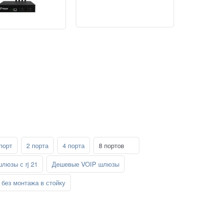
порт
2 порта
4 порта
8 портов
шлюзы с rj 21
Дешевые VOIP шлюзы
без монтажа в стойку