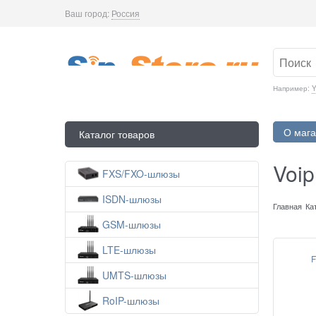
Ваш город:
Россия
Например:
Y
О мага
Каталог товаров
Voi
FXS/FXO-шлюзы
ISDN-шлюзы
Главная
Ка
GSM-шлюзы
LTE-шлюзы
F
UMTS-шлюзы
RoIP-шлюзы