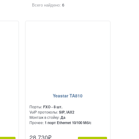
Всего найдено:
6
Yeastar TA810
Порты:
FXO - 8 шт.
VoIP протоколы:
SIP, IAX2
Монтаж в стойку:
Да
Прочее:
1 порт Ethernet 10/100 Мб/с
Качественный голосовой шлюз, который
28 730
₽
позволяет подключить к нему до 8-ми