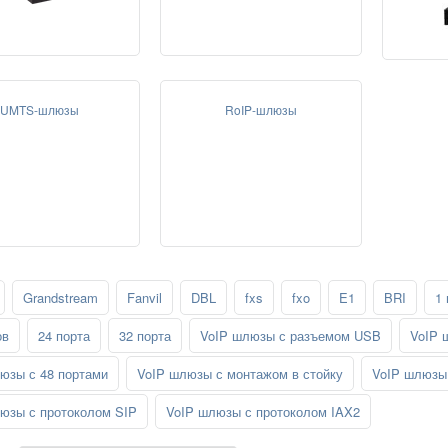
UMTS-шлюзы
RoIP-шлюзы
Grandstream
Fanvil
DBL
fxs
fxo
E1
BRI
1 
ов
24 порта
32 порта
VoIP шлюзы с разъемом USB
VoIP 
юзы с 48 портами
VoIP шлюзы с монтажом в стойку
VoIP шлюзы 
юзы с протоколом SIP
VoIP шлюзы с протоколом IAX2