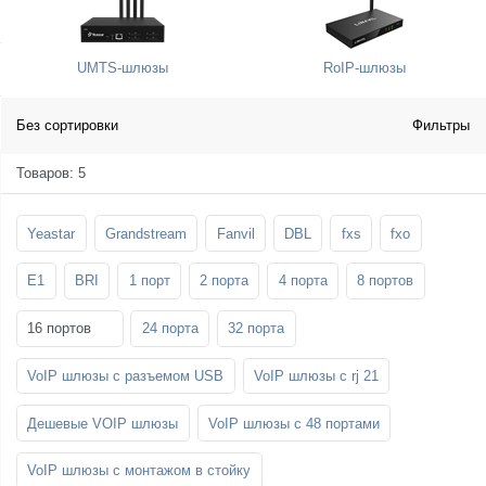
SFP-модули
Стойки и крепления для панелей и
Шахтные телефоны
телевизоров
UMTS-шлюзы
RoIP-шлюзы
3G/4G LTE и ADSL модемы
Звукоизоляционные кабины
Демо-комплекты ВКС
Мобильные телефоны
Без сортировки
Фильтры
Товаров: 5
Yeastar
Grandstream
Fanvil
DBL
fxs
fxo
E1
BRI
1 порт
2 порта
4 порта
8 портов
16 портов
24 порта
32 порта
VoIP шлюзы с разъемом USB
VoIP шлюзы с rj 21
Дешевые VOIP шлюзы
VoIP шлюзы с 48 портами
VoIP шлюзы с монтажом в стойку