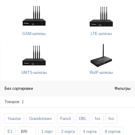
SFP-модули
Стойки и крепления для панелей и
Шахтные телефоны
телевизоров
3G/4G LTE и ADSL модемы
Звукоизоляционные кабины
Демо-комплекты ВКС
GSM-шлюзы
LTE-шлюзы
Мобильные телефоны
UMTS-шлюзы
RoIP-шлюзы
Без сортировки
Фильтры
Товаров: 1
Yeastar
Grandstream
Fanvil
DBL
fxs
fxo
E1
BRI
1 порт
2 порта
4 порта
8 портов