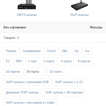
SFP-модули
Стойки и крепления для панелей и
Шахтные телефоны
телевизоров
UMTS-шлюзы
RoIP-шлюзы
3G/4G LTE и ADSL модемы
Звукоизоляционные кабины
Демо-комплекты ВКС
Мобильные телефоны
Без сортировки
Фильтры
Товаров: 3
Yeastar
Grandstream
Fanvil
DBL
fxs
fxo
E1
BRI
1 порт
2 порта
4 порта
8 портов
16 портов
24 порта
32 порта
VoIP шлюзы с разъемом USB
VoIP шлюзы с rj 21
Дешевые VOIP шлюзы
VoIP шлюзы с 48 портами
VoIP шлюзы с монтажом в стойку