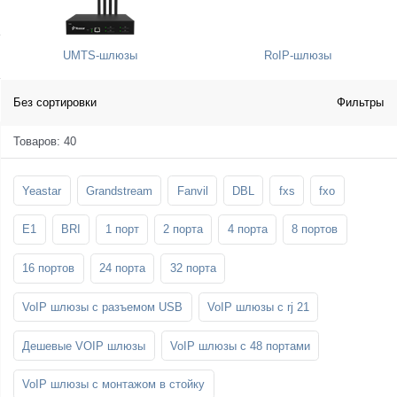
SFP-модули
Стойки и крепления для панелей и
Шахтные телефоны
телевизоров
UMTS-шлюзы
RoIP-шлюзы
3G/4G LTE и ADSL модемы
Звукоизоляционные кабины
Демо-комплекты ВКС
Мобильные телефоны
Без сортировки
Фильтры
Товаров: 40
Yeastar
Grandstream
Fanvil
DBL
fxs
fxo
E1
BRI
1 порт
2 порта
4 порта
8 портов
16 портов
24 порта
32 порта
VoIP шлюзы с разъемом USB
VoIP шлюзы с rj 21
Дешевые VOIP шлюзы
VoIP шлюзы с 48 портами
VoIP шлюзы с монтажом в стойку