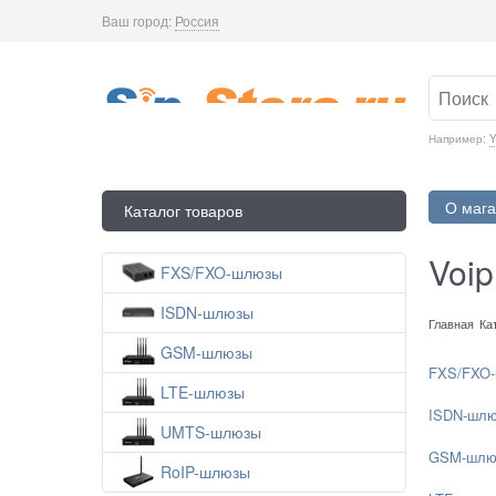
Ваш город:
Россия
Например:
Y
О мага
Каталог товаров
Voi
FXS/FXO-шлюзы
ISDN-шлюзы
Главная
Ка
GSM-шлюзы
FXS/FXO
LTE-шлюзы
ISDN-шл
UMTS-шлюзы
GSM-шлю
RoIP-шлюзы