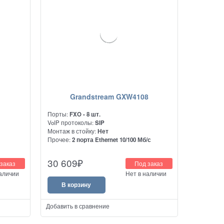
Grandstream GXW4108
Порты:
FXO - 8 шт.
VoIP протоколы:
SIP
Монтаж в стойку:
Нет
с
Прочее:
2 порта Ethernet 10/100 Мб/с
Аналоговый VoIP шлюз с 8-ю портами FXO
30 609
₽
заказ
Под заказ
ям VoIP
и одним портом Видео H.264.
наличии
Нет в наличии
В корзину
Добавить в сравнение