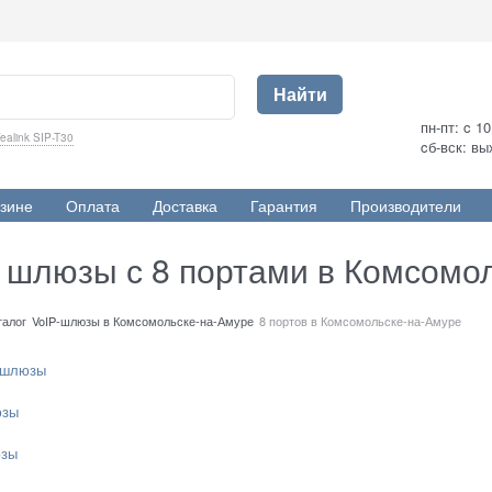
Найти
пн-пт: c 1
ealink SIP-T30
cб-вск: в
зине
Оплата
Доставка
Гарантия
Производители
p шлюзы с 8 портами в Комсомо
талог
VoIP-шлюзы в Комсомольске-на-Амуре
8 портов в Комсомольске-на-Амуре
-шлюзы
юзы
зы