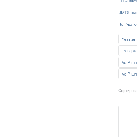
LTE-шлю
UMTS-шл
RoIP-шлю
Yeastar
16 порт
VoIP шл
VoIP шл
Сортировк