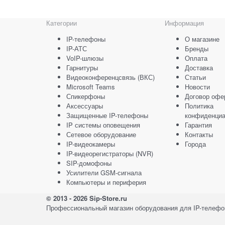
Категории
Информация
IP-телефоны
О магазине
IP-АТС
Бренды
VoIP-шлюзы
Оплата
Гарнитуры
Доставка
Видеоконференцсвязь (ВКС)
Статьи
Microsoft Teams
Новости
Спикерфоны
Договор офе
Аксессуары
Политика
Защищенные IP-телефоны
конфиденциа
IP системы оповещения
Гарантия
Сетевое оборудование
Контакты
IP-видеокамеры
Города
IP-видеорегистраторы (NVR)
SIP-домофоны
Усилители GSM-сигнала
Компьютеры и периферия
© 2013 - 2026 Sip-Store.ru
Профессиональный магазин оборудования для IP-телефон