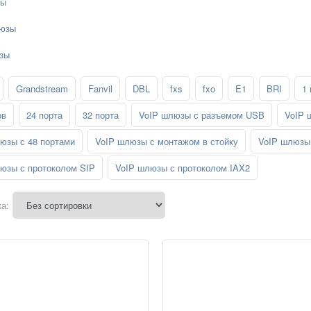
зы
юзы
зы
Grandstream
Fanvil
DBL
fxs
fxo
E1
BRI
1 
ов
24 порта
32 порта
VoIP шлюзы с разъемом USB
VoIP 
юзы с 48 портами
VoIP шлюзы с монтажом в стойку
VoIP шлюзы 
юзы с протоколом SIP
VoIP шлюзы с протоколом IAX2
а: