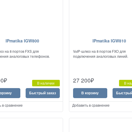
IPmatika IGW800
IPmatika IGW810
юз на 8 портов FXS для
VoIP-шлюз на 8 портов FXO для
ения аналоговых телефонов.
подключения аналоговых линий.
00
₽
27 200
₽
В наличии
В на
корзину
Быстрый заказ
В корзину
Быстрый
ь в сравнение
Добавить в сравнение