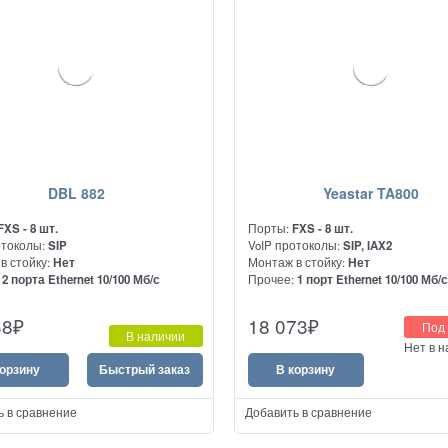
DBL 882
Yeastar TA800
FXS - 8 шт.
Порты:
FXS - 8 шт.
отоколы:
SIP
VoIP протоколы:
SIP, IAX2
в стойку:
Нет
Монтаж в стойку:
Нет
:
2 порта Ethernet 10/100 Мб/с
Прочее:
1 порт Ethernet 10/100 Мб/
 - аналоговый телефонный
Предназначен для подключения
38
₽
18 073
₽
Под 
 имеет встроенный
аналоговых АТС и телефонов к сет
В наличии
Нет в 
затор 1 x 10/100 Eth (WAN), 1 x
th (LAN), 8 порта FXS
корзину
Быстрый заказ
В корзину
ь в сравнение
Добавить в сравнение