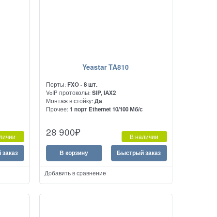
Yeastar TA810
Порты:
FXO - 8 шт.
VoIP протоколы:
SIP, IAX2
Монтаж в стойку:
Да
Прочее:
1 порт Ethernet 10/100 Мб/с
Качественный голосовой шлюз, который
28 900
₽
позволяет подключить к нему до 8-ми
личии
В наличии
обычных аналоговых телефонных линии.
 заказ
В корзину
Быстрый заказ
Добавить в сравнение