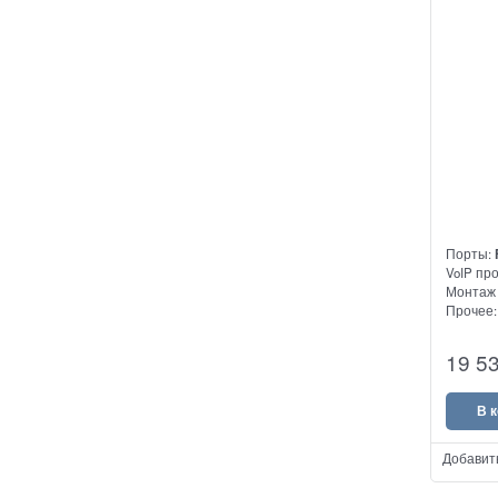
Порты:
VoIP пр
Монтаж 
Прочее
DBL 882
19 5
адаптер
маршрути
10/100 E
В 
Добавит