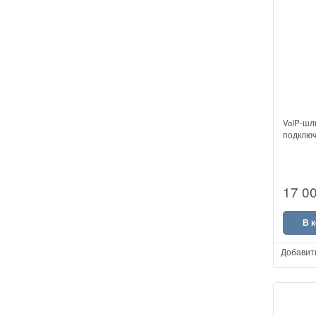
VoIP-шл
подключ
17 0
В 
Добавит