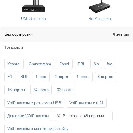
SFP-модули
Стойки и крепления для панелей и
Шахтные телефоны
телевизоров
UMTS-шлюзы
RoIP-шлюзы
3G/4G LTE и ADSL модемы
Звукоизоляционные кабины
Демо-комплекты ВКС
Мобильные телефоны
Без сортировки
Фильтры
Товаров: 2
Yeastar
Grandstream
Fanvil
DBL
fxs
fxo
E1
BRI
1 порт
2 порта
4 порта
8 портов
16 портов
24 порта
32 порта
VoIP шлюзы с разъемом USB
VoIP шлюзы с rj 21
Дешевые VOIP шлюзы
VoIP шлюзы с 48 портами
VoIP шлюзы с монтажом в стойку