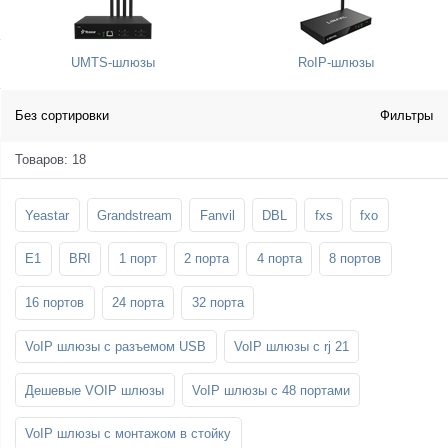
SFP-модули
Стойки и крепления для панелей и
Шахтные телефоны
телевизоров
UMTS-шлюзы
RoIP-шлюзы
3G/4G LTE и ADSL модемы
Звукоизоляционные кабины
Демо-комплекты ВКС
Мобильные телефоны
Без сортировки
Фильтры
Товаров: 18
Yeastar
Grandstream
Fanvil
DBL
fxs
fxo
E1
BRI
1 порт
2 порта
4 порта
8 портов
16 портов
24 порта
32 порта
VoIP шлюзы с разъемом USB
VoIP шлюзы с rj 21
Дешевые VOIP шлюзы
VoIP шлюзы с 48 портами
VoIP шлюзы с монтажом в стойку