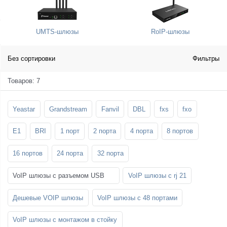
SFP-модули
Стойки и крепления для панелей и
Шахтные телефоны
телевизоров
UMTS-шлюзы
RoIP-шлюзы
3G/4G LTE и ADSL модемы
Звукоизоляционные кабины
Демо-комплекты ВКС
Мобильные телефоны
Без сортировки
Фильтры
Товаров: 7
Yeastar
Grandstream
Fanvil
DBL
fxs
fxo
E1
BRI
1 порт
2 порта
4 порта
8 портов
16 портов
24 порта
32 порта
VoIP шлюзы с разъемом USB
VoIP шлюзы с rj 21
Дешевые VOIP шлюзы
VoIP шлюзы с 48 портами
VoIP шлюзы с монтажом в стойку