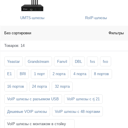
SFP-модули
Стойки и крепления для панелей и
Шахтные телефоны
телевизоров
UMTS-шлюзы
RoIP-шлюзы
3G/4G LTE и ADSL модемы
Звукоизоляционные кабины
Демо-комплекты ВКС
Мобильные телефоны
Без сортировки
Фильтры
Товаров: 14
Yeastar
Grandstream
Fanvil
DBL
fxs
fxo
E1
BRI
1 порт
2 порта
4 порта
8 портов
16 портов
24 порта
32 порта
VoIP шлюзы с разъемом USB
VoIP шлюзы с rj 21
Дешевые VOIP шлюзы
VoIP шлюзы с 48 портами
VoIP шлюзы с монтажом в стойку