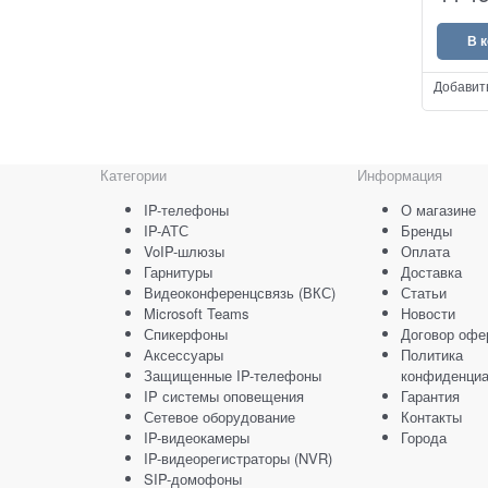
В 
Добавит
Категории
Информация
IP-телефоны
О магазине
IP-АТС
Бренды
VoIP-шлюзы
Оплата
Гарнитуры
Доставка
Видеоконференцсвязь (ВКС)
Статьи
Microsoft Teams
Новости
Спикерфоны
Договор офе
Аксессуары
Политика
Защищенные IP-телефоны
конфиденциа
IP системы оповещения
Гарантия
Сетевое оборудование
Контакты
IP-видеокамеры
Города
IP-видеорегистраторы (NVR)
SIP-домофоны