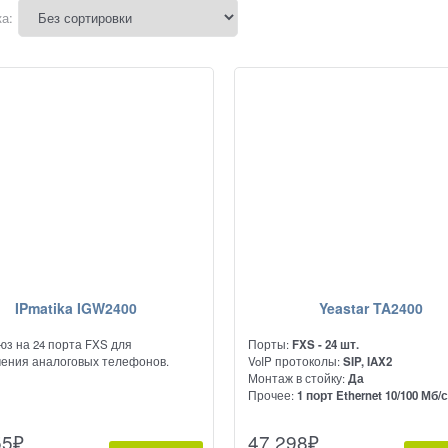
а:
IPmatika IGW2400
Yeastar TA2400
юз на 24 порта FXS для
Порты:
FXS - 24 шт.
ения аналоговых телефонов.
VoIP протоколы:
SIP, IAX2
Монтаж в стойку:
Да
Прочее:
1 порт Ethernet 10/100 Мб/
Предназначен для подключения
55
₽
47 298
₽
аналоговых АТС и телефонов к сет