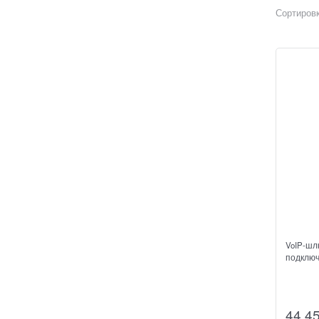
Сортировк
VoIP-шл
подключ
44 4