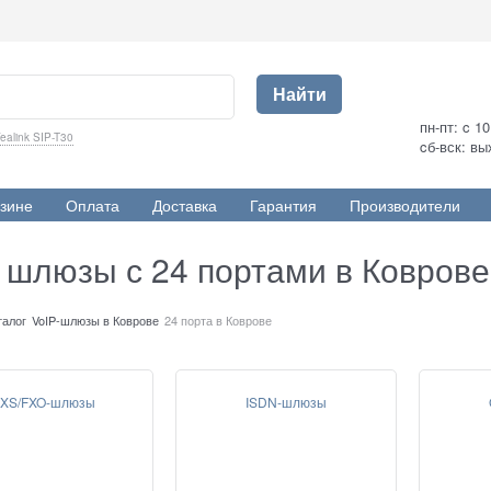
Найти
пн-пт: c 1
ealink SIP-T30
cб-вск: в
зине
Оплата
Доставка
Гарантия
Производители
p шлюзы с 24 портами в Коврове
талог
VoIP-шлюзы в Коврове
24 порта в Коврове
XS/FXO-шлюзы
ISDN-шлюзы