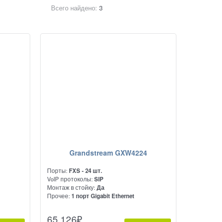
Всего найдено:
3
Grandstream GXW4224
Порты:
FXS - 24 шт.
VoIP протоколы:
SIP
Монтаж в стойку:
Да
с
Прочее:
1 порт Gigabit Ethernet
Высокопроизводительный аналоговый
65 126
₽
ям VoIP
VoIP шлюз на 24 порта FXS