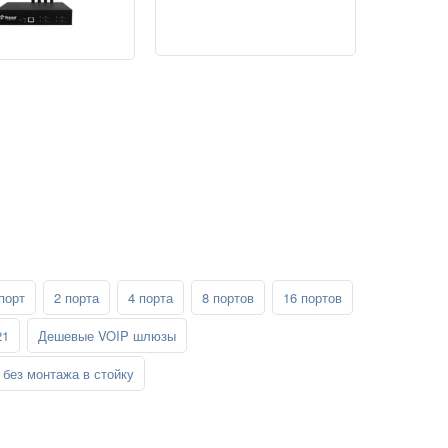
порт
2 порта
4 порта
8 портов
16 портов
21
Дешевые VOIP шлюзы
без монтажа в стойку