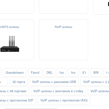
UMTS-шлюзы
RoIP-шлюзы
Grandstream
Fanvil
DBL
fxs
fxo
E1
BRI
1 
а
32 порта
VoIP шлюзы с разъемом USB
VoIP шлюзы с rj 
юзы с 48 портами
VoIP шлюзы с монтажом в стойку
VoIP шлюзы 
юзы с протоколом SIP
VoIP шлюзы с протоколом IAX2