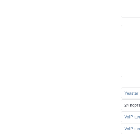
Yeastar
24 порт
VoIP шл
VoIP шл