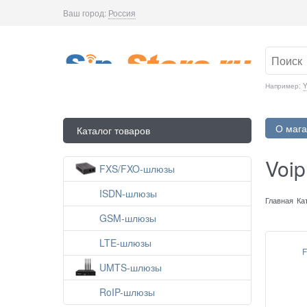
Ваш город:
Россия
Например:
Y
О мага
Каталог товаров
Voi
FXS/FXO-шлюзы
ISDN-шлюзы
Главная
Ка
GSM-шлюзы
LTE-шлюзы
F
UMTS-шлюзы
RoIP-шлюзы