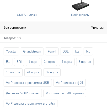
SFP-модули
Стойки и крепления для панелей и
Шахтные телефоны
телевизоров
UMTS-шлюзы
RoIP-шлюзы
3G/4G LTE и ADSL модемы
Звукоизоляционные кабины
Демо-комплекты ВКС
Мобильные телефоны
Без сортировки
Фильтры
Товаров: 18
Yeastar
Grandstream
Fanvil
DBL
fxs
fxo
E1
BRI
1 порт
2 порта
4 порта
8 портов
16 портов
24 порта
32 порта
VoIP шлюзы с разъемом USB
VoIP шлюзы с rj 21
Дешевые VOIP шлюзы
VoIP шлюзы с 48 портами
VoIP шлюзы с монтажом в стойку