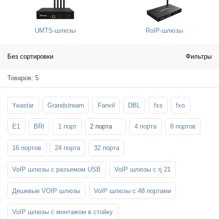
SFP-модули
Стойки и крепления для панелей и
Шахтные телефоны
телевизоров
UMTS-шлюзы
RoIP-шлюзы
3G/4G LTE и ADSL модемы
Звукоизоляционные кабины
Демо-комплекты ВКС
Мобильные телефоны
Без сортировки
Фильтры
Товаров: 5
Yeastar
Grandstream
Fanvil
DBL
fxs
fxo
E1
BRI
1 порт
2 порта
4 порта
8 портов
16 портов
24 порта
32 порта
VoIP шлюзы с разъемом USB
VoIP шлюзы с rj 21
Дешевые VOIP шлюзы
VoIP шлюзы с 48 портами
VoIP шлюзы с монтажом в стойку