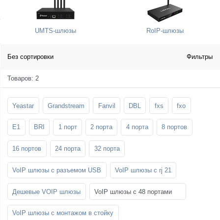
SFP-модули
Стойки и крепления для панелей и
Шахтные телефоны
телевизоров
UMTS-шлюзы
RoIP-шлюзы
3G/4G LTE и ADSL модемы
Звукоизоляционные кабины
Демо-комплекты ВКС
Мобильные телефоны
Без сортировки
Фильтры
Товаров: 2
Yeastar
Grandstream
Fanvil
DBL
fxs
fxo
E1
BRI
1 порт
2 порта
4 порта
8 портов
16 портов
24 порта
32 порта
VoIP шлюзы с разъемом USB
VoIP шлюзы с rj 21
Дешевые VOIP шлюзы
VoIP шлюзы с 48 портами
VoIP шлюзы с монтажом в стойку