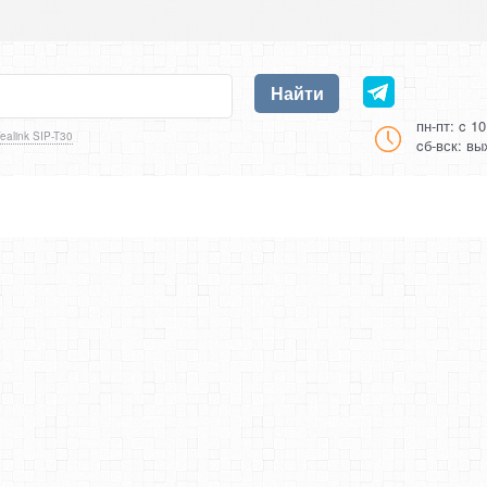
Найти
пн-пт: c 1
ealink SIP-T30
cб-вск: в