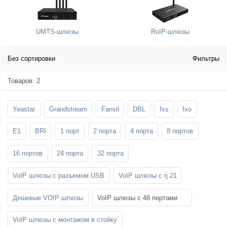
SFP-модули
Стойки и крепления для панелей и
Шахтные телефоны
телевизоров
UMTS-шлюзы
RoIP-шлюзы
3G/4G LTE и ADSL модемы
Звукоизоляционные кабины
Демо-комплекты ВКС
Мобильные телефоны
Без сортировки
Фильтры
Товаров: 2
Yeastar
Grandstream
Fanvil
DBL
fxs
fxo
E1
BRI
1 порт
2 порта
4 порта
8 портов
16 портов
24 порта
32 порта
VoIP шлюзы с разъемом USB
VoIP шлюзы с rj 21
Дешевые VOIP шлюзы
VoIP шлюзы с 48 портами
VoIP шлюзы с монтажом в стойку