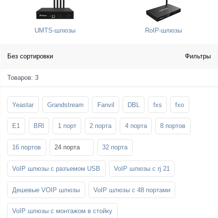
SFP-модули
Стойки и крепления для панелей и
Шахтные телефоны
телевизоров
UMTS-шлюзы
RoIP-шлюзы
3G/4G LTE и ADSL модемы
Звукоизоляционные кабины
Демо-комплекты ВКС
Мобильные телефоны
Без сортировки
Фильтры
Товаров: 3
Yeastar
Grandstream
Fanvil
DBL
fxs
fxo
E1
BRI
1 порт
2 порта
4 порта
8 портов
16 портов
24 порта
32 порта
VoIP шлюзы с разъемом USB
VoIP шлюзы с rj 21
Дешевые VOIP шлюзы
VoIP шлюзы с 48 портами
VoIP шлюзы с монтажом в стойку