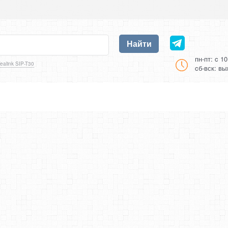
Найти
пн-пт: c 1
ealink SIP-T30
cб-вск: в