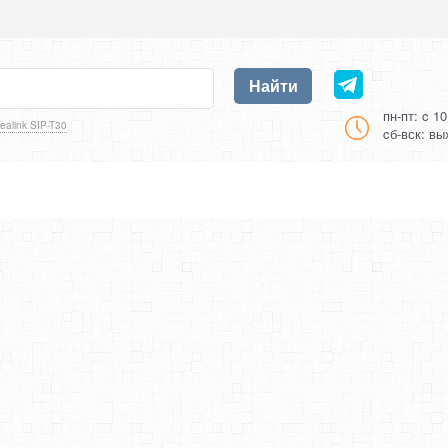
Найти
пн-пт: c 1
ealink SIP-T30
cб-вск: в