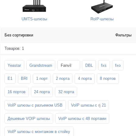
SFP-модули
Стойки и крепления для панелей и
Шахтные телефоны
телевизоров
UMTS-шлюзы
RoIP-шлюзы
3G/4G LTE и ADSL модемы
Звукоизоляционные кабины
Демо-комплекты ВКС
Мобильные телефоны
Без сортировки
Фильтры
Товаров: 1
Yeastar
Grandstream
Fanvil
DBL
fxs
fxo
E1
BRI
1 порт
2 порта
4 порта
8 портов
16 портов
24 порта
32 порта
VoIP шлюзы с разъемом USB
VoIP шлюзы с rj 21
Дешевые VOIP шлюзы
VoIP шлюзы с 48 портами
VoIP шлюзы с монтажом в стойку