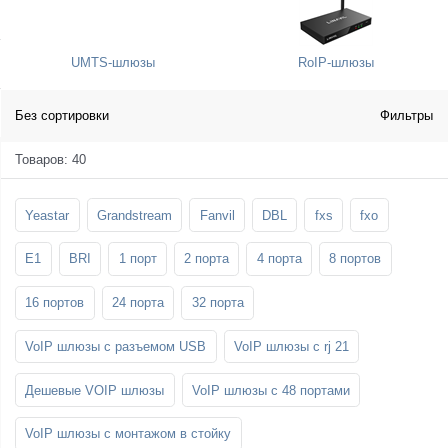
SFP-модули
Стойки и крепления для панелей и
Шахтные телефоны
телевизоров
UMTS-шлюзы
RoIP-шлюзы
3G/4G LTE и ADSL модемы
Звукоизоляционные кабины
Демо-комплекты ВКС
Мобильные телефоны
Без сортировки
Фильтры
Товаров: 40
Yeastar
Grandstream
Fanvil
DBL
fxs
fxo
E1
BRI
1 порт
2 порта
4 порта
8 портов
16 портов
24 порта
32 порта
VoIP шлюзы с разъемом USB
VoIP шлюзы с rj 21
Дешевые VOIP шлюзы
VoIP шлюзы с 48 портами
VoIP шлюзы с монтажом в стойку