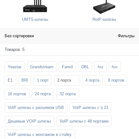
SFP-модули
Стойки и крепления для панелей и
Шахтные телефоны
телевизоров
UMTS-шлюзы
RoIP-шлюзы
3G/4G LTE и ADSL модемы
Звукоизоляционные кабины
Демо-комплекты ВКС
Мобильные телефоны
Без сортировки
Фильтры
Товаров: 5
Yeastar
Grandstream
Fanvil
DBL
fxs
fxo
E1
BRI
1 порт
2 порта
4 порта
8 портов
16 портов
24 порта
32 порта
VoIP шлюзы с разъемом USB
VoIP шлюзы с rj 21
Дешевые VOIP шлюзы
VoIP шлюзы с 48 портами
VoIP шлюзы с монтажом в стойку