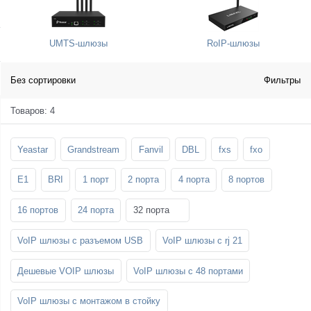
SFP-модули
Стойки и крепления для панелей и
Шахтные телефоны
телевизоров
UMTS-шлюзы
RoIP-шлюзы
3G/4G LTE и ADSL модемы
Звукоизоляционные кабины
Демо-комплекты ВКС
Мобильные телефоны
Без сортировки
Фильтры
Товаров: 4
Yeastar
Grandstream
Fanvil
DBL
fxs
fxo
E1
BRI
1 порт
2 порта
4 порта
8 портов
16 портов
24 порта
32 порта
VoIP шлюзы с разъемом USB
VoIP шлюзы с rj 21
Дешевые VOIP шлюзы
VoIP шлюзы с 48 портами
VoIP шлюзы с монтажом в стойку