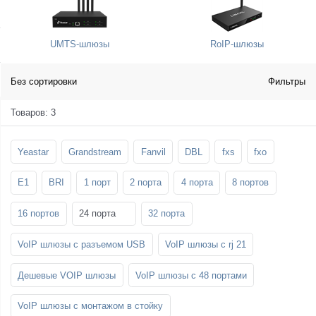
SFP-модули
Стойки и крепления для панелей и
Шахтные телефоны
телевизоров
UMTS-шлюзы
RoIP-шлюзы
3G/4G LTE и ADSL модемы
Звукоизоляционные кабины
Демо-комплекты ВКС
Мобильные телефоны
Без сортировки
Фильтры
Товаров: 3
Yeastar
Grandstream
Fanvil
DBL
fxs
fxo
E1
BRI
1 порт
2 порта
4 порта
8 портов
16 портов
24 порта
32 порта
VoIP шлюзы с разъемом USB
VoIP шлюзы с rj 21
Дешевые VOIP шлюзы
VoIP шлюзы с 48 портами
VoIP шлюзы с монтажом в стойку