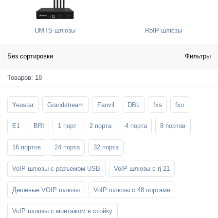
SFP-модули
Стойки и крепления для панелей и
Шахтные телефоны
телевизоров
UMTS-шлюзы
RoIP-шлюзы
3G/4G LTE и ADSL модемы
Звукоизоляционные кабины
Демо-комплекты ВКС
Мобильные телефоны
Без сортировки
Фильтры
Товаров: 18
Yeastar
Grandstream
Fanvil
DBL
fxs
fxo
E1
BRI
1 порт
2 порта
4 порта
8 портов
16 портов
24 порта
32 порта
VoIP шлюзы с разъемом USB
VoIP шлюзы с rj 21
Дешевые VOIP шлюзы
VoIP шлюзы с 48 портами
VoIP шлюзы с монтажом в стойку