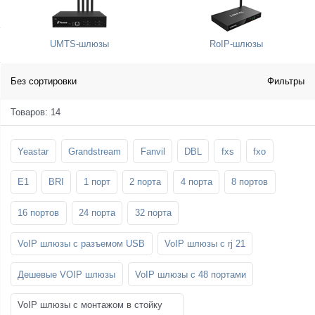
SFP-модули
Стойки и крепления для панелей и
Шахтные телефоны
телевизоров
UMTS-шлюзы
RoIP-шлюзы
3G/4G LTE и ADSL модемы
Звукоизоляционные кабины
Демо-комплекты ВКС
Мобильные телефоны
Без сортировки
Фильтры
Товаров: 14
Yeastar
Grandstream
Fanvil
DBL
fxs
fxo
E1
BRI
1 порт
2 порта
4 порта
8 портов
16 портов
24 порта
32 порта
VoIP шлюзы с разъемом USB
VoIP шлюзы с rj 21
Дешевые VOIP шлюзы
VoIP шлюзы с 48 портами
VoIP шлюзы с монтажом в стойку