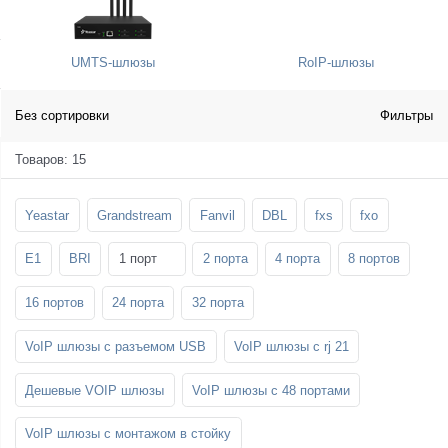
SFP-модули
Стойки и крепления для панелей и
Шахтные телефоны
телевизоров
UMTS-шлюзы
RoIP-шлюзы
3G/4G LTE и ADSL модемы
Звукоизоляционные кабины
Демо-комплекты ВКС
Мобильные телефоны
Без сортировки
Фильтры
Товаров: 15
Yeastar
Grandstream
Fanvil
DBL
fxs
fxo
E1
BRI
1 порт
2 порта
4 порта
8 портов
16 портов
24 порта
32 порта
VoIP шлюзы с разъемом USB
VoIP шлюзы с rj 21
Дешевые VOIP шлюзы
VoIP шлюзы с 48 портами
VoIP шлюзы с монтажом в стойку