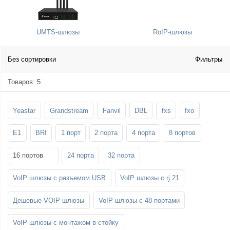
SFP-модули
Стойки и крепления для панелей и
Шахтные телефоны
телевизоров
UMTS-шлюзы
RoIP-шлюзы
3G/4G LTE и ADSL модемы
Звукоизоляционные кабины
Демо-комплекты ВКС
Мобильные телефоны
Без сортировки
Фильтры
Товаров: 5
Yeastar
Grandstream
Fanvil
DBL
fxs
fxo
E1
BRI
1 порт
2 порта
4 порта
8 портов
16 портов
24 порта
32 порта
VoIP шлюзы с разъемом USB
VoIP шлюзы с rj 21
Дешевые VOIP шлюзы
VoIP шлюзы с 48 портами
VoIP шлюзы с монтажом в стойку