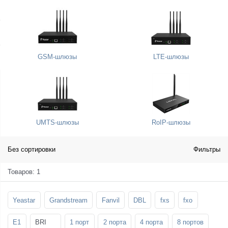
SFP-модули
Стойки и крепления для панелей и
Шахтные телефоны
телевизоров
3G/4G LTE и ADSL модемы
Звукоизоляционные кабины
Демо-комплекты ВКС
GSM-шлюзы
LTE-шлюзы
Мобильные телефоны
UMTS-шлюзы
RoIP-шлюзы
Без сортировки
Фильтры
Товаров: 1
Yeastar
Grandstream
Fanvil
DBL
fxs
fxo
E1
BRI
1 порт
2 порта
4 порта
8 портов