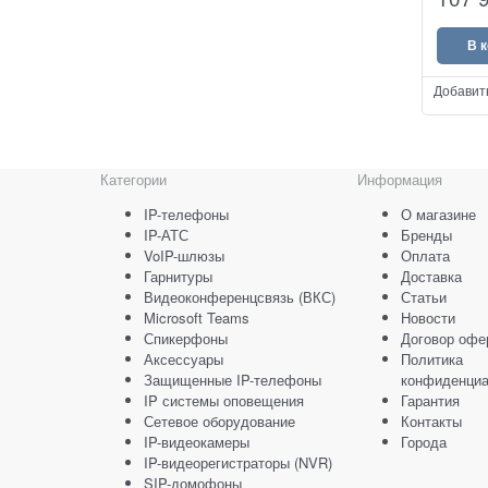
VoIP шл
В 
Добавит
Категории
Информация
IP-телефоны
О магазине
IP-АТС
Бренды
VoIP-шлюзы
Оплата
Гарнитуры
Доставка
Видеоконференцсвязь (ВКС)
Статьи
Microsoft Teams
Новости
Спикерфоны
Договор офе
Аксессуары
Политика
Защищенные IP-телефоны
конфиденциа
IP системы оповещения
Гарантия
Сетевое оборудование
Контакты
IP-видеокамеры
Города
IP-видеорегистраторы (NVR)
SIP-домофоны