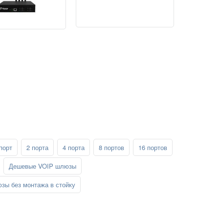
порт
2 порта
4 порта
8 портов
16 портов
Дешевые VOIP шлюзы
зы без монтажа в стойку