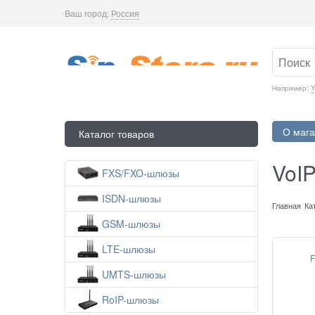
Ваш город:
Россия
Например:
Y
О мага
Каталог товаров
VoI
FXS/FXO-шлюзы
ISDN-шлюзы
Главная
Ка
GSM-шлюзы
LTE-шлюзы
F
UMTS-шлюзы
RoIP-шлюзы