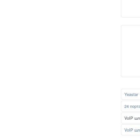
Yeastar
24 порт
VoIP шл
VoIP шл