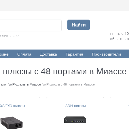
Найти
пн-пт: c 1
ealink SIP-T30
cб-вск: в
зине
Оплата
Доставка
Гарантия
Производители
P шлюзы с 48 портами в Миассе
талог
VoIP-шлюзы в Миассе
VoIP шлюзы с 48 портами в Миассе
XS/FXO-шлюзы
ISDN-шлюзы