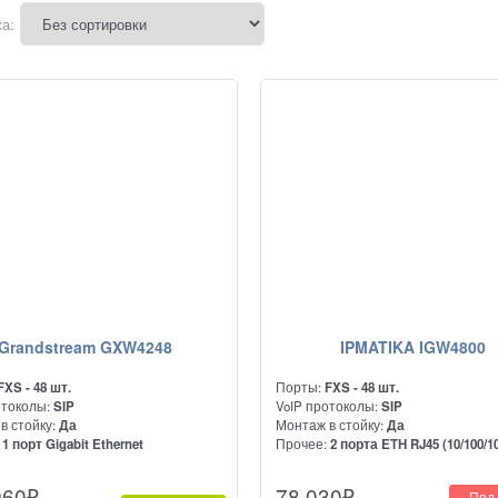
а:
Grandstream GXW4248
IPMATIKA IGW4800
FXS - 48 шт.
Порты:
FXS - 48 шт.
отоколы:
SIP
VoIP протоколы:
SIP
в стойку:
Да
Монтаж в стойку:
Да
:
1 порт Gigabit Ethernet
Прочее:
2 порта ETH RJ45 (10/100/1
Мбит/с)
производительный аналоговый
Предназначен для подключения
960
₽
78 030
₽
Под 