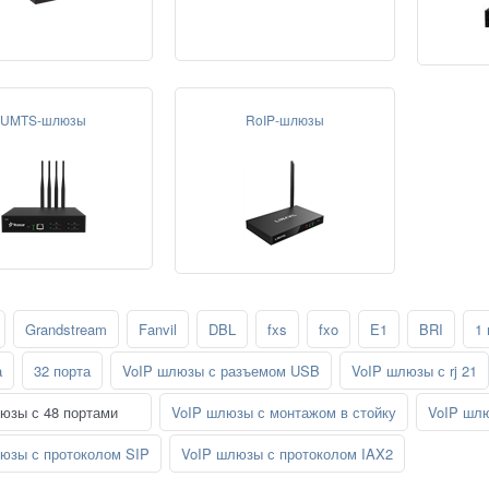
UMTS-шлюзы
RoIP-шлюзы
Grandstream
Fanvil
DBL
fxs
fxo
E1
BRI
1 
а
32 порта
VoIP шлюзы с разъемом USB
VoIP шлюзы с rj 21
юзы с 48 портами
VoIP шлюзы с монтажом в стойку
VoIP шлю
юзы с протоколом SIP
VoIP шлюзы с протоколом IAX2