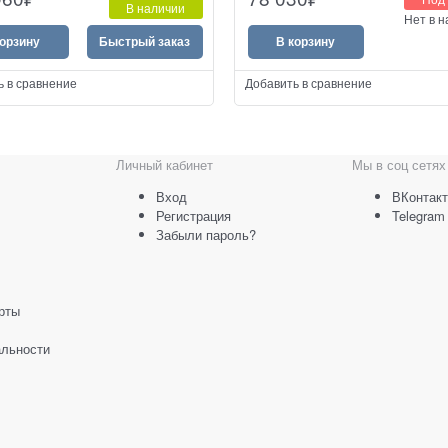
юз на 48 портов FXS
аналоговых АТС и телефонов к сет
В наличии
Нет в 
корзину
Быстрый заказ
В корзину
ь в сравнение
Добавить в сравнение
Личный кабинет
Мы в соц сетях
Вход
ВКонтакт
Регистрация
Telegram
Забыли пароль?
рты
льности