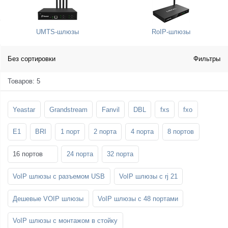
SFP-модули
Стойки и крепления для панелей и
Шахтные телефоны
телевизоров
UMTS-шлюзы
RoIP-шлюзы
3G/4G LTE и ADSL модемы
Звукоизоляционные кабины
Демо-комплекты ВКС
Мобильные телефоны
Без сортировки
Фильтры
Товаров: 5
Yeastar
Grandstream
Fanvil
DBL
fxs
fxo
E1
BRI
1 порт
2 порта
4 порта
8 портов
16 портов
24 порта
32 порта
VoIP шлюзы с разъемом USB
VoIP шлюзы с rj 21
Дешевые VOIP шлюзы
VoIP шлюзы с 48 портами
VoIP шлюзы с монтажом в стойку