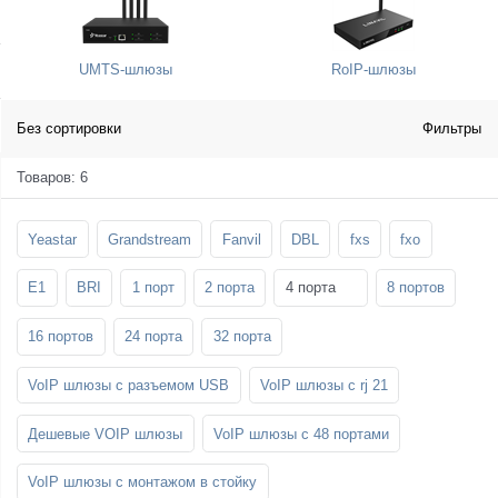
SFP-модули
Стойки и крепления для панелей и
Шахтные телефоны
телевизоров
UMTS-шлюзы
RoIP-шлюзы
3G/4G LTE и ADSL модемы
Звукоизоляционные кабины
Демо-комплекты ВКС
Мобильные телефоны
Без сортировки
Фильтры
Товаров: 6
Yeastar
Grandstream
Fanvil
DBL
fxs
fxo
E1
BRI
1 порт
2 порта
4 порта
8 портов
16 портов
24 порта
32 порта
VoIP шлюзы с разъемом USB
VoIP шлюзы с rj 21
Дешевые VOIP шлюзы
VoIP шлюзы с 48 портами
VoIP шлюзы с монтажом в стойку