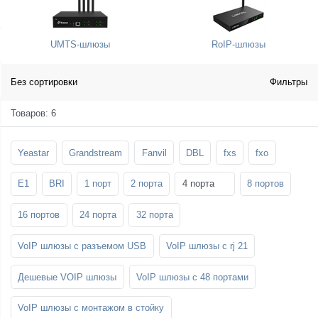
SFP-модули
Стойки и крепления для панелей и
Шахтные телефоны
телевизоров
UMTS-шлюзы
RoIP-шлюзы
3G/4G LTE и ADSL модемы
Звукоизоляционные кабины
Демо-комплекты ВКС
Мобильные телефоны
Без сортировки
Фильтры
Товаров: 6
Yeastar
Grandstream
Fanvil
DBL
fxs
fxo
E1
BRI
1 порт
2 порта
4 порта
8 портов
16 портов
24 порта
32 порта
VoIP шлюзы с разъемом USB
VoIP шлюзы с rj 21
Дешевые VOIP шлюзы
VoIP шлюзы с 48 портами
VoIP шлюзы с монтажом в стойку