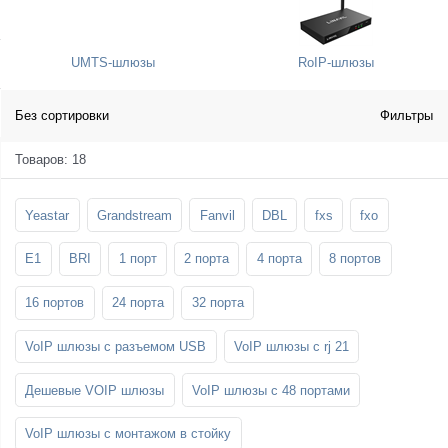
SFP-модули
Стойки и крепления для панелей и
Шахтные телефоны
телевизоров
UMTS-шлюзы
RoIP-шлюзы
3G/4G LTE и ADSL модемы
Звукоизоляционные кабины
Демо-комплекты ВКС
Мобильные телефоны
Без сортировки
Фильтры
Товаров: 18
Yeastar
Grandstream
Fanvil
DBL
fxs
fxo
E1
BRI
1 порт
2 порта
4 порта
8 портов
16 портов
24 порта
32 порта
VoIP шлюзы с разъемом USB
VoIP шлюзы с rj 21
Дешевые VOIP шлюзы
VoIP шлюзы с 48 портами
VoIP шлюзы с монтажом в стойку