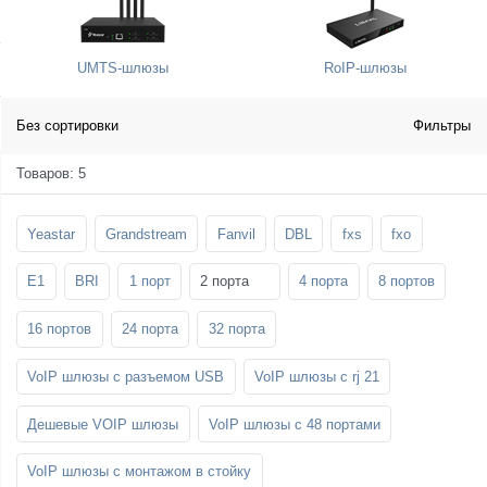
SFP-модули
Стойки и крепления для панелей и
Шахтные телефоны
телевизоров
UMTS-шлюзы
RoIP-шлюзы
3G/4G LTE и ADSL модемы
Звукоизоляционные кабины
Демо-комплекты ВКС
Мобильные телефоны
Без сортировки
Фильтры
Товаров: 5
Yeastar
Grandstream
Fanvil
DBL
fxs
fxo
E1
BRI
1 порт
2 порта
4 порта
8 портов
16 портов
24 порта
32 порта
VoIP шлюзы с разъемом USB
VoIP шлюзы с rj 21
Дешевые VOIP шлюзы
VoIP шлюзы с 48 портами
VoIP шлюзы с монтажом в стойку