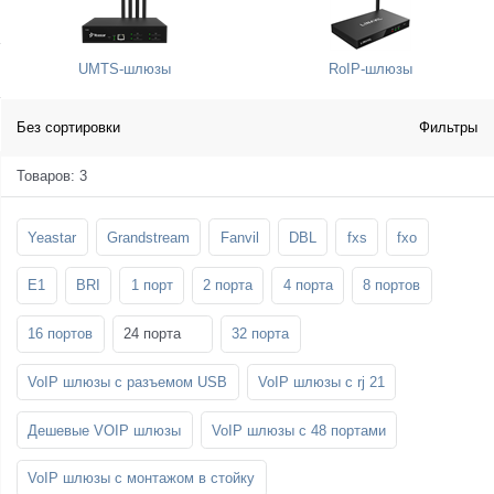
SFP-модули
Стойки и крепления для панелей и
Шахтные телефоны
телевизоров
UMTS-шлюзы
RoIP-шлюзы
3G/4G LTE и ADSL модемы
Звукоизоляционные кабины
Демо-комплекты ВКС
Мобильные телефоны
Без сортировки
Фильтры
Товаров: 3
Yeastar
Grandstream
Fanvil
DBL
fxs
fxo
E1
BRI
1 порт
2 порта
4 порта
8 портов
16 портов
24 порта
32 порта
VoIP шлюзы с разъемом USB
VoIP шлюзы с rj 21
Дешевые VOIP шлюзы
VoIP шлюзы с 48 портами
VoIP шлюзы с монтажом в стойку