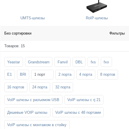
SFP-модули
Стойки и крепления для панелей и
Шахтные телефоны
телевизоров
UMTS-шлюзы
RoIP-шлюзы
3G/4G LTE и ADSL модемы
Звукоизоляционные кабины
Демо-комплекты ВКС
Мобильные телефоны
Без сортировки
Фильтры
Товаров: 15
Yeastar
Grandstream
Fanvil
DBL
fxs
fxo
E1
BRI
1 порт
2 порта
4 порта
8 портов
16 портов
24 порта
32 порта
VoIP шлюзы с разъемом USB
VoIP шлюзы с rj 21
Дешевые VOIP шлюзы
VoIP шлюзы с 48 портами
VoIP шлюзы с монтажом в стойку