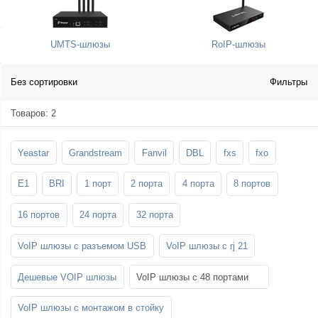
SFP-модули
Стойки и крепления для панелей и
Шахтные телефоны
телевизоров
UMTS-шлюзы
RoIP-шлюзы
3G/4G LTE и ADSL модемы
Звукоизоляционные кабины
Демо-комплекты ВКС
Мобильные телефоны
Без сортировки
Фильтры
Товаров: 2
Yeastar
Grandstream
Fanvil
DBL
fxs
fxo
E1
BRI
1 порт
2 порта
4 порта
8 портов
16 портов
24 порта
32 порта
VoIP шлюзы с разъемом USB
VoIP шлюзы с rj 21
Дешевые VOIP шлюзы
VoIP шлюзы с 48 портами
VoIP шлюзы с монтажом в стойку