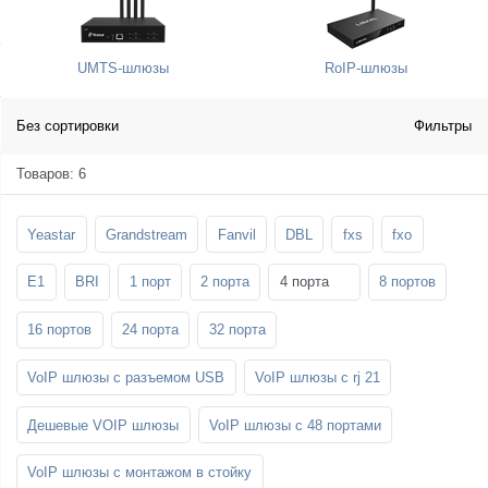
SFP-модули
Стойки и крепления для панелей и
Шахтные телефоны
телевизоров
UMTS-шлюзы
RoIP-шлюзы
3G/4G LTE и ADSL модемы
Звукоизоляционные кабины
Демо-комплекты ВКС
Мобильные телефоны
Без сортировки
Фильтры
Товаров: 6
Yeastar
Grandstream
Fanvil
DBL
fxs
fxo
E1
BRI
1 порт
2 порта
4 порта
8 портов
16 портов
24 порта
32 порта
VoIP шлюзы с разъемом USB
VoIP шлюзы с rj 21
Дешевые VOIP шлюзы
VoIP шлюзы с 48 портами
VoIP шлюзы с монтажом в стойку