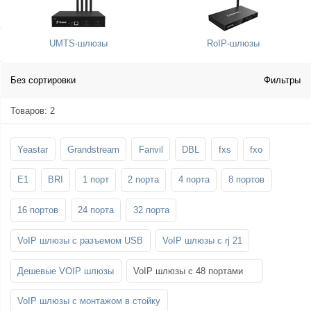
SFP-модули
Стойки и крепления для панелей и
Шахтные телефоны
телевизоров
UMTS-шлюзы
RoIP-шлюзы
3G/4G LTE и ADSL модемы
Звукоизоляционные кабины
Демо-комплекты ВКС
Мобильные телефоны
Без сортировки
Фильтры
Товаров: 2
Yeastar
Grandstream
Fanvil
DBL
fxs
fxo
E1
BRI
1 порт
2 порта
4 порта
8 портов
16 портов
24 порта
32 порта
VoIP шлюзы с разъемом USB
VoIP шлюзы с rj 21
Дешевые VOIP шлюзы
VoIP шлюзы с 48 портами
VoIP шлюзы с монтажом в стойку