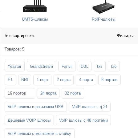
SFP-модули
Стойки и крепления для панелей и
Шахтные телефоны
телевизоров
UMTS-шлюзы
RoIP-шлюзы
3G/4G LTE и ADSL модемы
Звукоизоляционные кабины
Демо-комплекты ВКС
Мобильные телефоны
Без сортировки
Фильтры
Товаров: 5
Yeastar
Grandstream
Fanvil
DBL
fxs
fxo
E1
BRI
1 порт
2 порта
4 порта
8 портов
16 портов
24 порта
32 порта
VoIP шлюзы с разъемом USB
VoIP шлюзы с rj 21
Дешевые VOIP шлюзы
VoIP шлюзы с 48 портами
VoIP шлюзы с монтажом в стойку